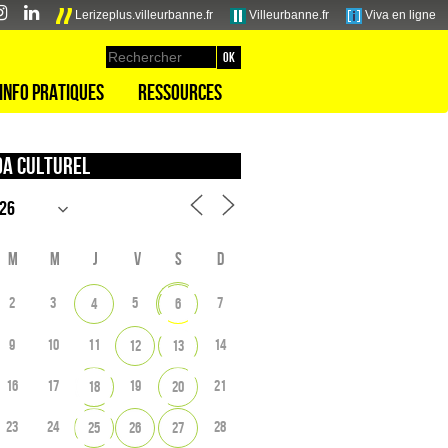
Lerizeplus.villeurbanne.fr
Villeurbanne.fr
Viva en ligne
Info pratiques
Ressources
a culturel
M
M
J
V
S
D
2
3
5
7
4
6
9
10
11
14
12
13
16
17
19
21
18
20
23
24
28
25
26
27