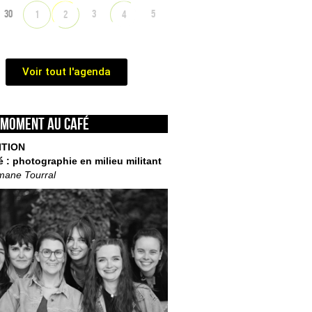
30
3
5
1
2
4
Voir tout l'agenda
 moment au café
ITION
é : photographie en milieu militant
mane Tourral