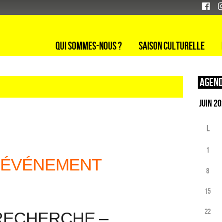
Qui sommes-nous ?
Saison culturelle
Agend
L
1
: ÉVÉNEMENT
8
15
22
RECHERCHE –