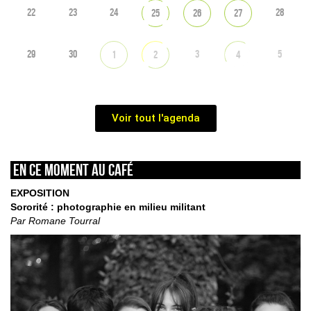
22
23
24
28
25
26
27
29
30
3
5
1
2
4
Voir tout l'agenda
En ce moment au café
EXPOSITION
Sororité : photographie en milieu militant
Par Romane Tourral