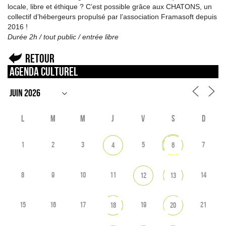
locale, libre et éthique ? C’est possible grâce aux CHATONS, un
collectif d’hébergeurs propulsé par l’association Framasoft depuis
2016 !
Durée 2h / tout public / entrée libre
Retour
Agenda culturel
L
M
M
J
V
S
D
1
2
3
5
7
4
6
8
9
10
11
14
12
13
15
16
17
19
21
18
20