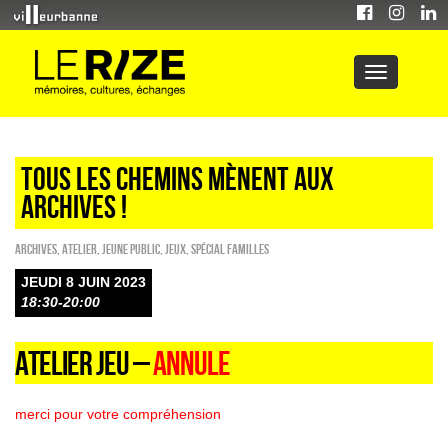
TOUS LES CHEMINS MÈNENT AUX
ARCHIVES !
Archives
,
Atelier
,
Jeune public
,
Jeux
,
Spécial familles
JEUDI 8 JUIN 2023
18:30-20:00
ATELIER JEU –
ANNULE
merci pour votre compréhension