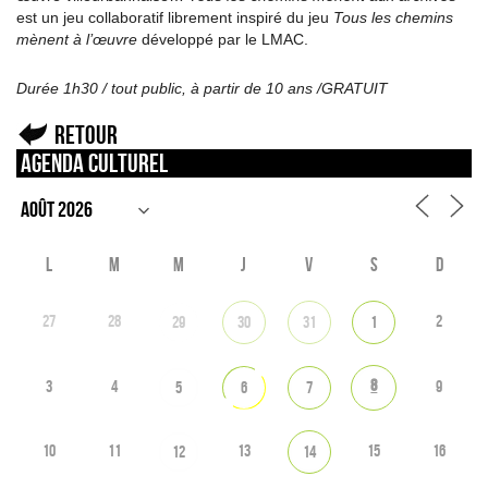
est un jeu collaboratif librement inspiré du jeu
Tous les chemins
mènent à l’œuvre
développé par le LMAC.
Durée 1h30 / tout public, à partir de 10 ans /GRATUIT
Retour
Agenda culturel
L
M
M
J
V
S
D
27
28
2
29
30
31
1
8
3
4
9
5
6
7
10
11
13
15
16
12
14