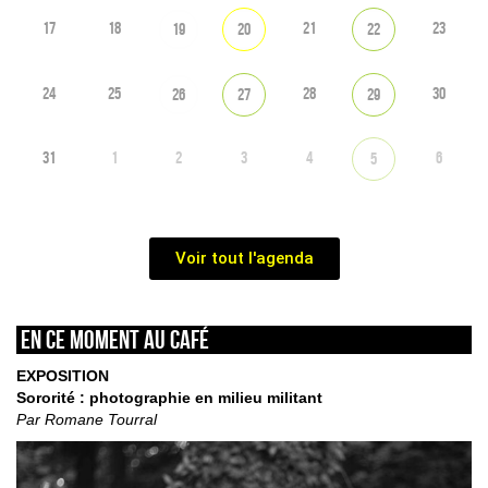
17
18
21
23
19
20
22
24
25
28
30
26
27
29
31
1
2
3
4
6
5
Voir tout l'agenda
En ce moment au café
EXPOSITION
Sororité : photographie en milieu militant
Par Romane Tourral