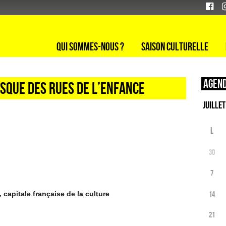
Qui sommes-nous ?
Saison culturelle
Agend
QUE DES RUES DE L’ENFANCE
L
30
7
14
 capitale française de la culture
21