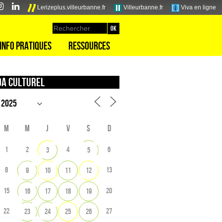
Lerizeplus.villeurbanne.fr
Villeurbanne.fr
Viva en ligne
Info pratiques
Ressources
a culturel
M
M
J
V
S
D
1
2
4
6
3
5
8
13
9
10
11
12
15
20
16
17
18
19
22
27
23
24
25
26