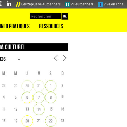
Lerizeplus.villeurbanne.fr
Villeurbanne.fr
Viva en ligne
Info pratiques
Ressources
a culturel
M
M
J
V
S
D
28
2
29
30
31
1
9
4
5
6
7
8
11
13
15
16
12
14
18
21
23
19
20
22