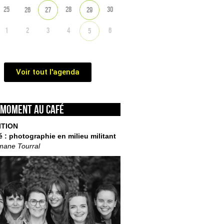
25
28
30
26
27
29
1
2
3
4
6
5
Voir tout l'agenda
 moment au café
ITION
é : photographie en milieu militant
mane Tourral