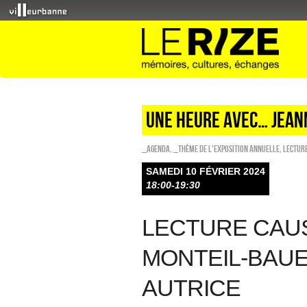
UNE HEURE AVEC… JEAN
_Agenda
,
_Thème de l'exposition annuelle
,
Lectur
SAMEDI 10 FÉVRIER 2024
18:00-19:30
LECTURE CAUS
MONTEIL-BAUE
AUTRICE