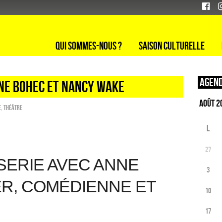
Qui sommes-nous ?
Saison culturelle
Agend
NE BOHEC ET NANCY WAKE
e
,
Théâtre
L
27
ERIE AVEC ANNE
3
R, COMÉDIENNE ET
10
17