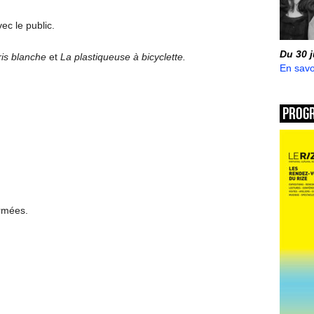
ec le public.
Du 30 
ris blanche
et
La plastiqueuse à bicyclette.
En savo
Prog
ermées.