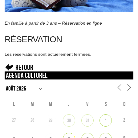
En famille à partir de 3 ans – Réservation en ligne
RÉSERVATION
Les réservations sont actuellement fermées.
Retour
Agenda culturel
L
M
M
J
V
S
D
27
28
2
29
30
31
1
9