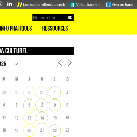
Lerizeplus.villeurbanne.fr
Villeurbanne.fr
Viva en ligne
Info pratiques
Ressources
a culturel
M
M
J
V
S
D
28
2
29
30
31
1
7
4
9
5
6
8
11
15
16
12
13
14
18
21
23
19
20
22