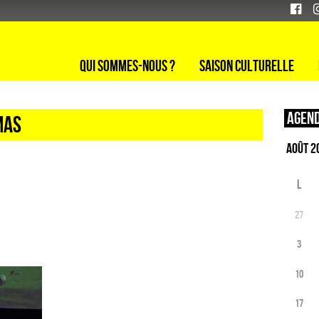
Qui sommes-nous ?
Saison culturelle
Agend
MAS
L
27
3
10
17