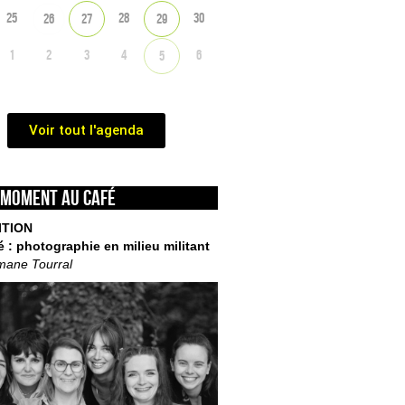
25
28
30
26
27
29
1
2
3
4
6
5
Voir tout l'agenda
 moment au café
ITION
é : photographie en milieu militant
mane Tourral