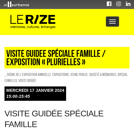
VISITE GUIDEE spéciale famille /
EXPOSITION « PLURIELLES »
_Thème de l'exposition annuelle
,
EXPOSITIONS
,
Jeune public
,
Société & Mémoires
,
Spécial
familles
,
Visite guidée
MERCREDI 17 JANVIER 2024
15:00-15:45
VISITE GUIDÉE SPÉCIALE
FAMILLE