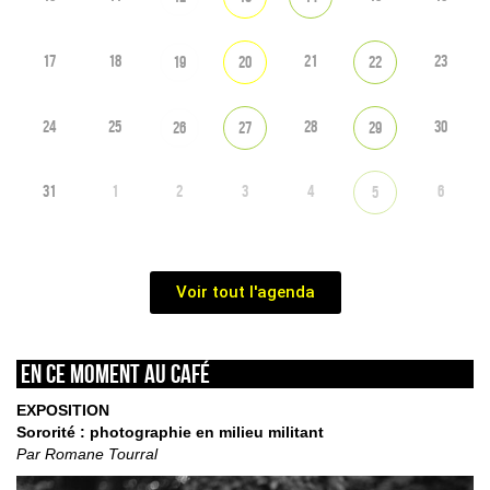
17
18
21
23
19
20
22
24
25
28
30
26
27
29
31
1
2
3
4
6
5
Voir tout l'agenda
En ce moment au café
EXPOSITION
Sororité : photographie en milieu militant
Par Romane Tourral