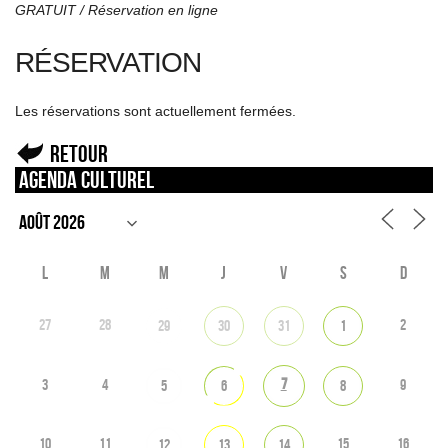
GRATUIT / Réservation en ligne
RÉSERVATION
Les réservations sont actuellement fermées.
Retour
Agenda culturel
L
M
M
J
V
S
D
27
28
2
29
30
31
1
7
3
4
9
5
6
8
10
11
15
16
12
13
14