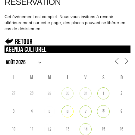
RÉSERVATION
Cet événement est complet. Nous vous invitons à revenir
ultérieurement sur cette page, des places pouvant se libérer en
cas de désistement.
Retour
Agenda culturel
L
M
M
J
V
S
D
27
28
2
29
30
31
1
8
3
4
9
5
6
7
10
11
13
15
16
12
14