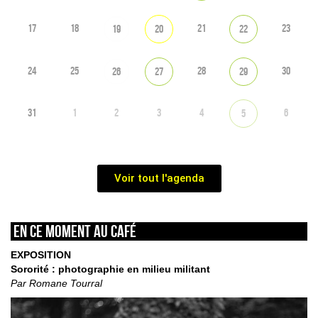
17
18
21
23
19
20
22
24
25
28
30
26
27
29
31
1
2
3
4
6
5
Voir tout l'agenda
En ce moment au café
EXPOSITION
Sororité : photographie en milieu militant
Par Romane Tourral