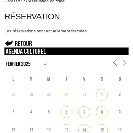
GRATUIT / Réservation en ligne
RÉSERVATION
Les réservations sont actuellement fermées.
Retour
Agenda culturel
L
M
M
J
V
S
D
27
28
29
31
2
30
1
3
4
5
9
6
7
8
10
11
12
16
13
14
15