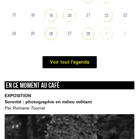
17
18
21
23
19
20
22
24
25
27
2
26
28
1
Voir tout l'agenda
En ce moment au café
EXPOSITION
Sororité : photographie en milieu militant
Par Romane Tourral