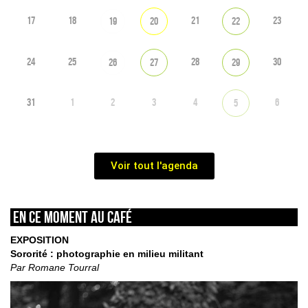
17
18
21
23
19
20
22
24
25
28
30
26
27
29
31
1
2
3
4
6
5
Voir tout l'agenda
En ce moment au café
EXPOSITION
Sororité : photographie en milieu militant
Par Romane Tourral