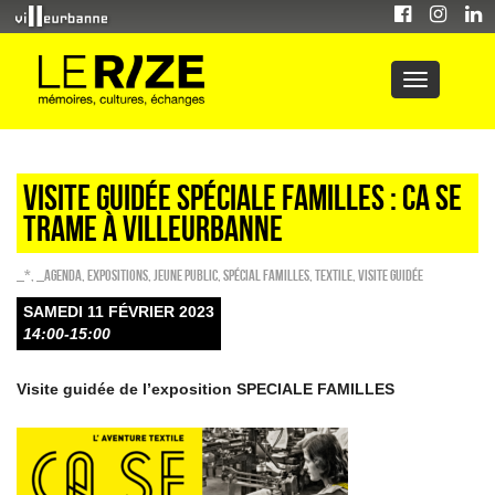
Visite guidée spéciale familles : Ca se
trame à Villeurbanne
_*
,
_Agenda
,
EXPOSITIONS
,
Jeune public
,
Spécial familles
,
Textile
,
Visite guidée
SAMEDI 11 FÉVRIER 2023
14:00-15:00
Visite guidée de l’exposition SPECIALE FAMILLES