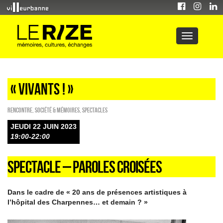
« VIVANTS ! »
Rencontre
,
Société & Mémoires
,
SPECTACLES
JEUDI 22 JUIN 2023
19:00-22:00
SPECTACLE – PAROLES CROISÉES
Dans le cadre de « 20 ans de présences artistiques à
l’hôpital des Charpennes… et demain ? »