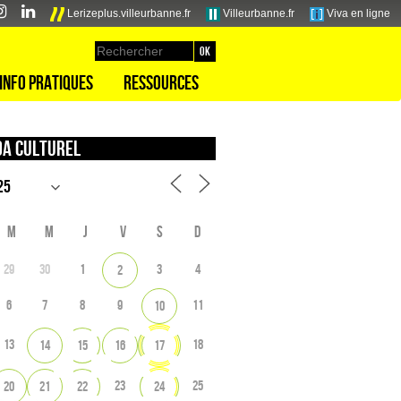
Lerizeplus.villeurbanne.fr
Villeurbanne.fr
Viva en ligne
Info pratiques
Ressources
a culturel
M
M
J
V
S
D
29
30
1
3
4
2
6
7
8
9
11
10
13
18
14
15
16
17
23
25
20
21
22
24