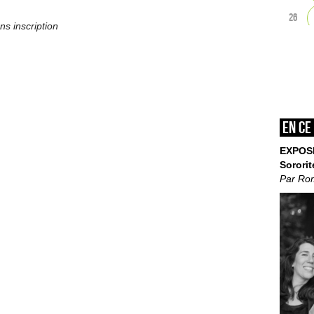
26
ns inscription
En ce
EXPOS
Sororit
Par Ro