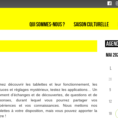
Qui sommes-nous ?
Saison culturelle
Agend
L
28
nez découvrir les tablettes et leur fonctionnement, les
tuces et réglages mystérieux, testez les applications… Un
5
ment d’échanges et de découvertes, de questions et de
ponses, durant lequel vous pourrez partager vos
12
périences et vos connaissances. Nous mettons nos
blettes à votre disposition, mais vous pouvez apporter la
19
tre !