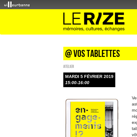
@ vos tablettes
Atelier
MARDI 5 FÉVRIER 2019
15:00-16:00
Ve
as
mo
ré
ex
ta
vô