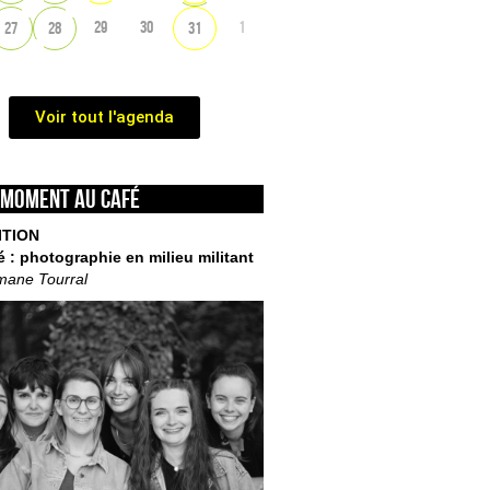
29
30
1
27
28
31
Voir tout l'agenda
 moment au café
ITION
é : photographie en milieu militant
mane Tourral