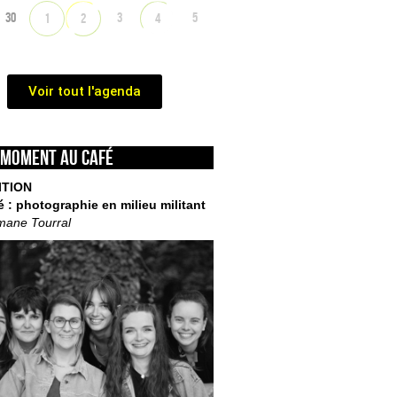
30
3
5
1
2
4
Voir tout l'agenda
 moment au café
ITION
é : photographie en milieu militant
mane Tourral