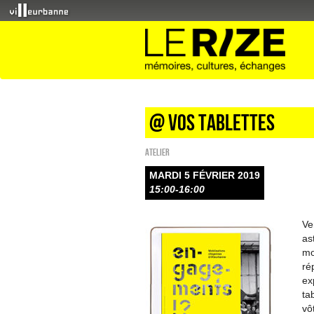
@ vos tablettes
Atelier
MARDI 5 FÉVRIER 2019
15:00-16:00
Ve
as
mo
ré
ex
ta
vô