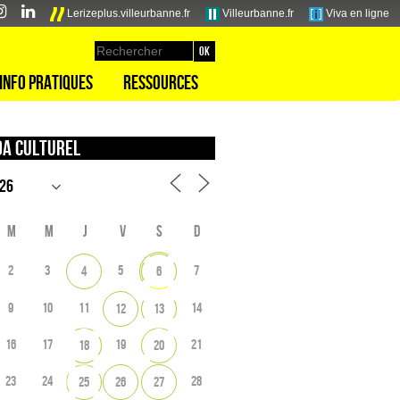
Lerizeplus.villeurbanne.fr
Villeurbanne.fr
Viva en ligne
Info pratiques
Ressources
a culturel
M
M
J
V
S
D
2
3
5
7
4
6
9
10
11
14
12
13
16
17
19
21
18
20
23
24
28
25
26
27