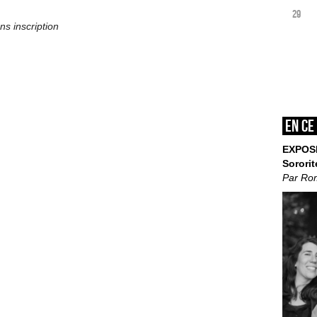
29
ns inscription
En ce
EXPOS
Sororit
Par Ro