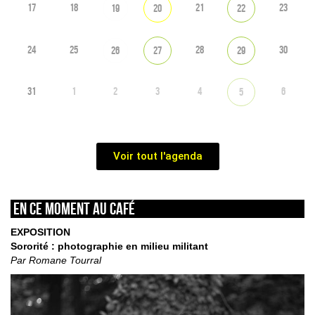
17
18
21
23
19
20
22
24
25
28
30
26
27
29
31
1
2
3
4
6
5
Voir tout l'agenda
En ce moment au café
EXPOSITION
Sororité : photographie en milieu militant
Par Romane Tourral