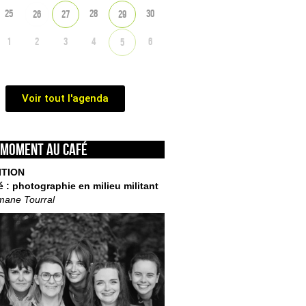
25
28
30
26
27
29
1
2
3
4
6
5
Voir tout l'agenda
 moment au café
ITION
é : photographie en milieu militant
mane Tourral