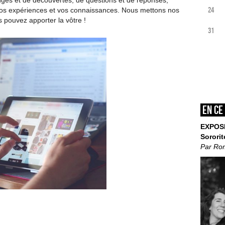
ges et de découvertes, de questions et de réponses,
24
vos expériences et vos connaissances. Nous mettons nos
s pouvez apporter la vôtre !
31
En ce
EXPOS
Sororit
Par Ro