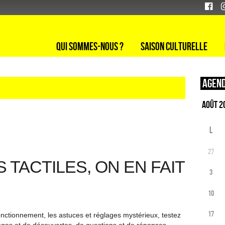
Qui sommes-nous ?
Saison culturelle
Agend
L
27
 TACTILES, ON EN FAIT
3
10
17
fonctionnement, les astuces et réglages mystérieux, testez