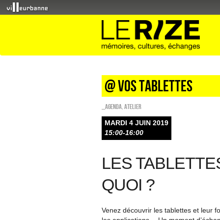
@ vos tablettes
_Agenda
,
Atelier
MARDI 4 JUIN 2019
15:00-16:00
LES TABLETTES
QUOI ?
Venez découvrir les tablettes et leur 