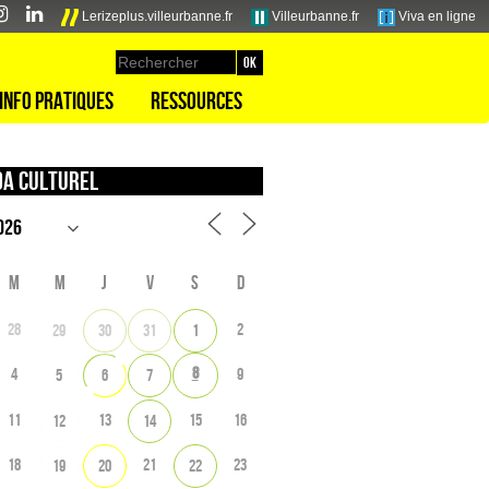
Lerizeplus.villeurbanne.fr
Villeurbanne.fr
Viva en ligne
Info pratiques
Ressources
a culturel
M
M
J
V
S
D
28
2
29
30
31
1
8
4
9
5
6
7
11
13
15
16
12
14
18
21
23
19
20
22