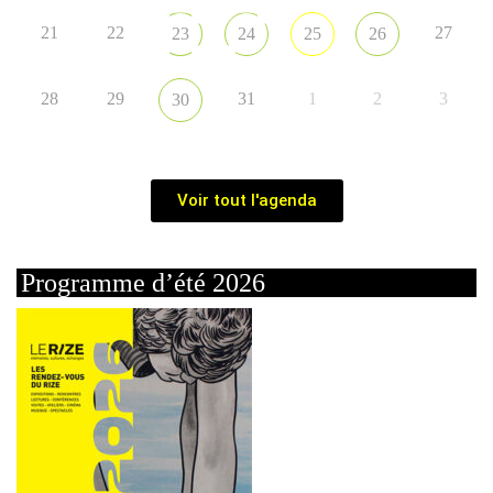
21
22
27
23
24
25
26
28
29
31
1
2
3
30
Voir tout l'agenda
Programme d’été 2026