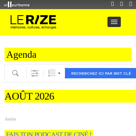
Agenda
Recherche par mot clé (ici) et / ou filtre (ci dessous) puis validez
RECHERCHEZ ICI PAR MOT CLÉ
AOÛT 2026
Atelier
FAIS TON PODCAST DE CINÉ !