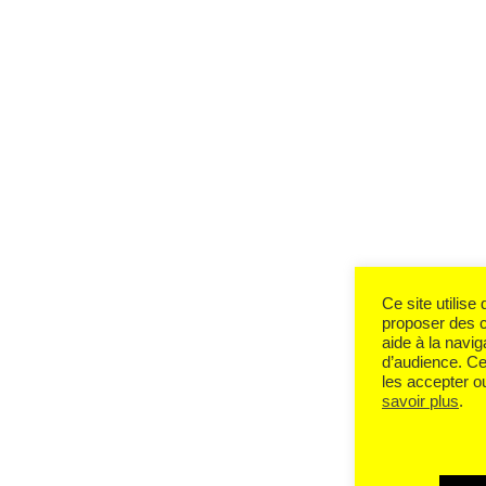
Ce site utilis
proposer des 
aide à la navig
d’audience. Ce
les accepter o
savoir plus
.