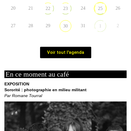
20
21
24
26
22
23
25
27
28
29
31
2
30
1
Voir tout l'agenda
En ce moment au café
EXPOSITION
Sororité : photographie en milieu militant
Par Romane Tourral