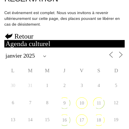
Cet événement est complet. Nous vous invitons à revenir
ultérieurement sur cette page, des places pouvant se libérer en
cas de désistement.
Retour
Agenda culturel
L
M
M
J
V
S
D
30
31
1
2
3
4
5
6
7
8
12
9
10
11
13
14
15
19
16
17
18