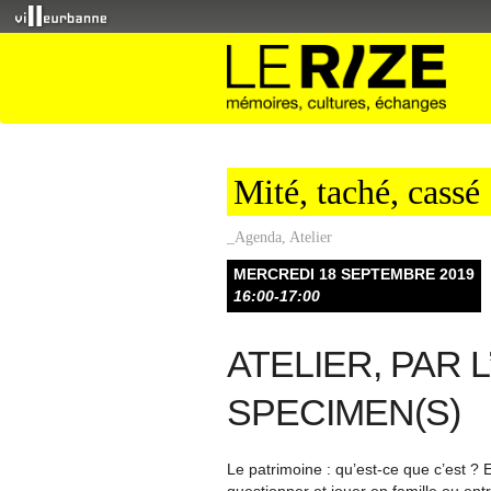
Mité, taché, cassé
_Agenda
,
Atelier
MERCREDI 18 SEPTEMBRE 2019
16:00-17:00
ATELIER, PAR 
SPECIMEN(S)
Le patrimoine : qu’est-ce que c’est ? E