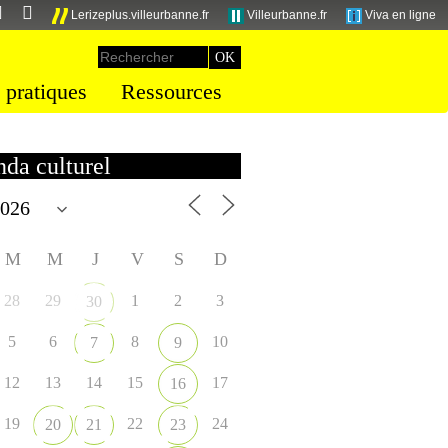
Lerizeplus.villeurbanne.fr
Villeurbanne.fr
Viva en ligne
 pratiques
Ressources
da culturel
M
M
J
V
S
D
28
29
1
2
3
30
5
6
8
10
7
9
12
13
14
15
17
16
19
22
24
20
21
23