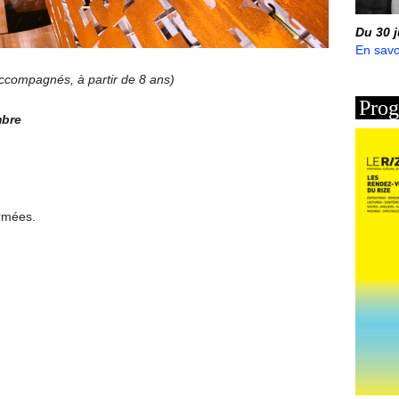
Du 30 
En savo
 accompagnés, à partir de 8 ans)
Prog
mbre
ermées.