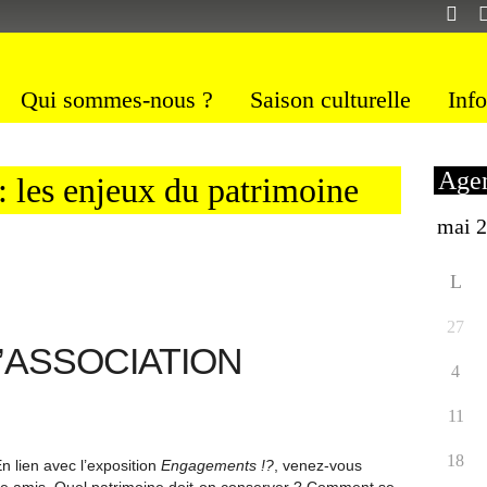
Qui sommes-nous ?
Saison culturelle
Info
Agen
 : les enjeux du patrimoine
L
27
L’ASSOCIATION
4
11
18
n lien avec l’exposition
Engagements !?
, venez-vous