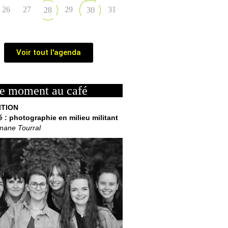
26
27
29
31
28
30
Voir tout l'agenda
e moment au café
ITION
é : photographie en milieu militant
mane Tourral