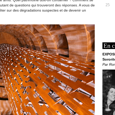
tre amis. Quel patrimoine doit-on conserver ? Comment se
25
 Autant de questions qui trouveront des réponses. A vous de
uêter sur des dégradations suspectes et de devenir un
En c
EXPOS
Sororit
Par Ro