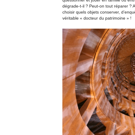
questionner et jouer en famille ou en
dégrade-t-il ? Peut-on tout réparer ?
choisir quels objets conserver, d’enq
véritable « docteur du patrimoine » !