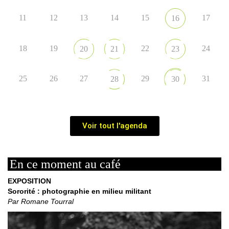
11
12
13
14
15
17
16
18
19
22
24
20
21
23
25
26
27
29
31
28
30
Voir tout l'agenda
En ce moment au café
EXPOSITION
Sororité : photographie en milieu militant
Par Romane Tourral