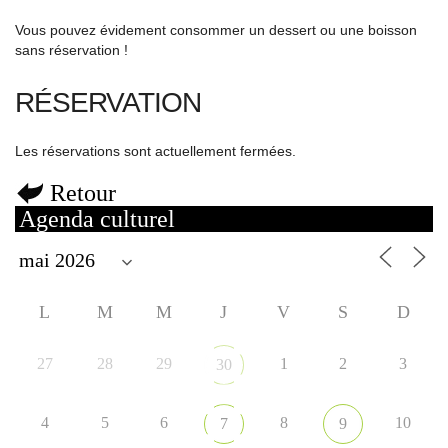
Vous pouvez évidement consommer un dessert ou une boisson
sans réservation !
RÉSERVATION
Les réservations sont actuellement fermées.
Retour
Agenda culturel
L
M
M
J
V
S
D
27
28
29
1
2
3
30
4
5
6
8
10
7
9