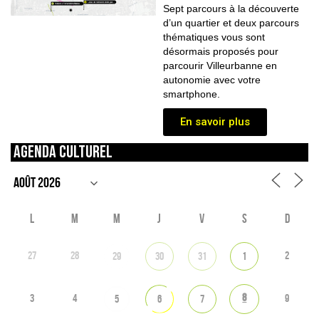
Sept parcours à la découverte
d’un quartier et deux parcours
thématiques vous sont
désormais proposés pour
parcourir Villeurbanne en
autonomie avec votre
smartphone.
En savoir plus
Agenda culturel
L
M
M
J
V
S
D
27
28
2
29
30
31
1
8
3
4
9
5
6
7