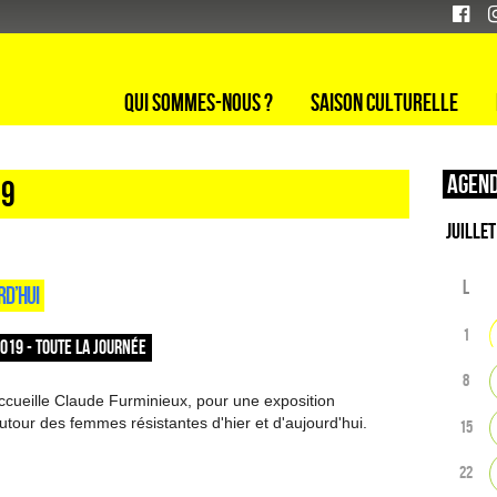
Qui sommes-nous ?
Saison culturelle
Agend
19
L
RD’HUI
1
2019 - TOUTE LA JOURNÉE
8
ccueille Claude Furminieux, pour une exposition
tour des femmes résistantes d'hier et d'aujourd'hui.
15
22