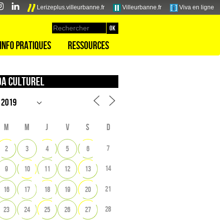
Lerizeplus.villeurbanne.fr
Villeurbanne.fr
Viva en ligne
Info pratiques
Ressources
a culturel
M
M
J
V
S
D
7
2
3
4
5
6
14
9
10
11
12
13
21
16
17
18
19
20
28
23
24
25
26
27