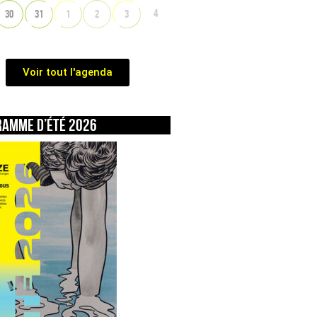
4
30
31
1
2
3
Voir tout l'agenda
ramme d’été 2026