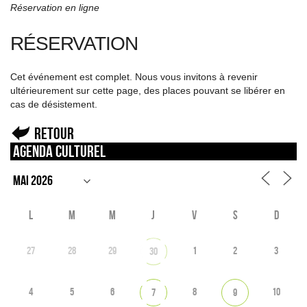
Réservation en ligne
RÉSERVATION
Cet événement est complet. Nous vous invitons à revenir
ultérieurement sur cette page, des places pouvant se libérer en
cas de désistement.
Retour
Agenda culturel
L
M
M
J
V
S
D
27
28
29
1
2
3
30
4
5
6
8
10
7
9