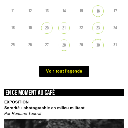
11
12
13
14
15
17
16
18
19
22
24
20
21
23
25
26
27
29
31
28
30
Voir tout l'agenda
En ce moment au café
EXPOSITION
Sororité : photographie en milieu militant
Par Romane Tourral