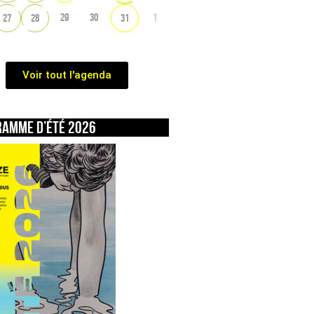
29
30
1
27
28
31
Voir tout l'agenda
ramme d’été 2026