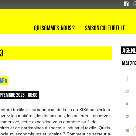
Qui sommes-nous ?
Saison culturelle
Agend
23
L
NE »
28
PTEMBRE 2023 - 00:00
5
nture textile villeurbannaise, de la fin du XIXème siècle à
vrez les matières, les techniques, les acteurs... observez
12
Immersive, cette exposition vous emmène au fil de
oires et de patrimoines du secteur industriel textile. Quels
19
sociaux, économiques et urbains ? Comment ce secteur a-