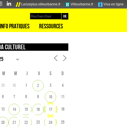
Lerizeplus.villeurbanne.fr
Villeurbanne.fr
Viva en ligne
Info pratiques
Ressources
a culturel
M
M
J
V
S
D
29
30
1
3
4
2
6
7
8
9
11
10
13
18
14
15
16
17
23
25
20
21
22
24