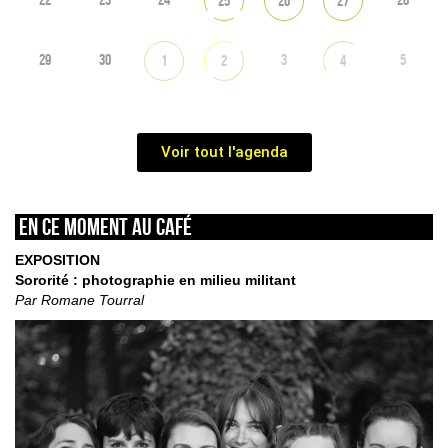
25
26
27
29
30
3
5
1
2
4
Voir tout l'agenda
En ce moment au café
EXPOSITION
Sororité : photographie en milieu militant
Par Romane Tourral