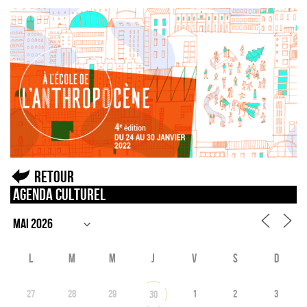
Retour
Agenda culturel
L
M
M
J
V
S
D
27
28
29
1
2
3
30