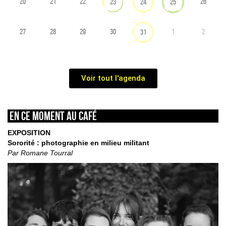
20
21
22
26
23
24
25
27
28
29
30
1
2
31
Voir tout l'agenda
En ce moment au café
EXPOSITION
Sororité : photographie en milieu militant
Par Romane Tourral