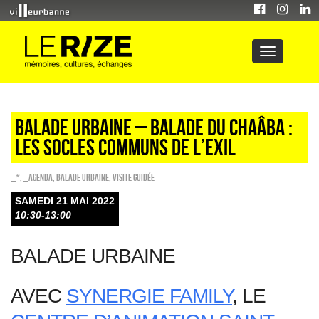
Balade urbaine – Balade du Chaâba :
les socles communs de l’exil
_*
,
_Agenda
,
Balade urbaine
,
Visite guidée
SAMEDI 21 MAI 2022
10:30-13:00
BALADE URBAINE
AVEC
SYNERGIE FAMILY
, LE