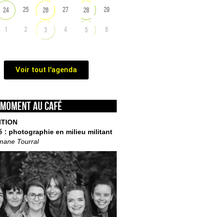
25
27
29
24
26
28
1
2
4
6
3
5
Voir tout l'agenda
 moment au café
ITION
é : photographie en milieu militant
mane Tourral