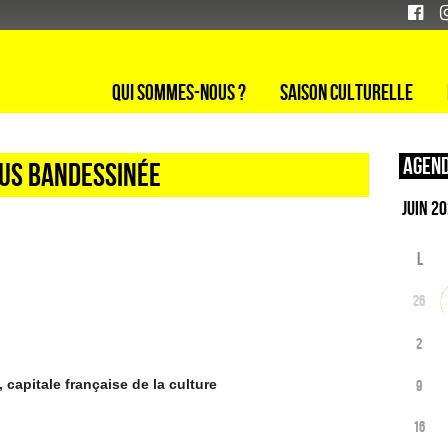
Qui sommes-nous ?
Saison culturelle
Agend
ous bandessinée
L
26
2
 capitale française de la culture
9
16