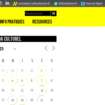
Lerizeplus.villeurbanne.fr
Villeurbanne.fr
Viva en ligne
Info pratiques
Ressources
a culturel
M
M
J
V
S
D
29
30
1
27
28
31
3
6
8
4
5
7
10
11
13
15
12
14
17
20
22
18
19
21