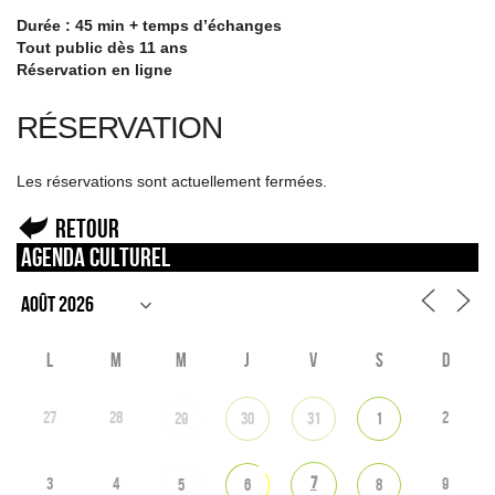
Durée : 45 min + temps d’échanges
Tout public dès 11 ans
Réservation en ligne
RÉSERVATION
Les réservations sont actuellement fermées.
Retour
Agenda culturel
L
M
M
J
V
S
D
27
28
2
29
30
31
1
7
3
4
9
5
6
8