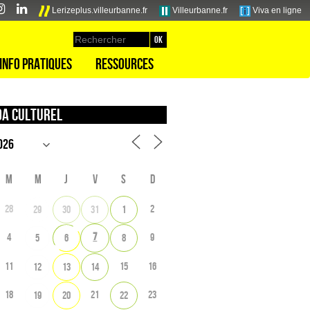
Lerizeplus.villeurbanne.fr
Villeurbanne.fr
Viva en ligne
Info pratiques
Ressources
a culturel
M
M
J
V
S
D
28
2
29
30
31
1
7
4
9
5
6
8
11
15
16
12
13
14
18
21
23
19
20
22