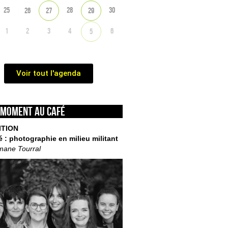
25
28
30
26
27
29
1
2
3
4
6
5
Voir tout l'agenda
 moment au café
ITION
é : photographie en milieu militant
mane Tourral