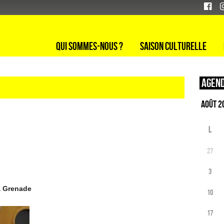
Qui sommes-nous ?
Saison culturelle
Agend
L
27
3
a Grenade
10
17