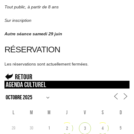
Tout public, à partir de 8 ans
Sur inscription
Autre séance samedi 29 juin
RÉSERVATION
Les réservations sont actuellement fermées.
Retour
Agenda culturel
L
M
M
J
V
S
D
29
30
1
5
2
3
4