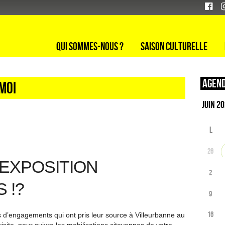
Qui sommes-nous ?
Saison culturelle
Agend
moi
L
26
EXPOSITION
2
 !?
9
16
s d’engagements qui ont pris leur source à Villeurbanne au