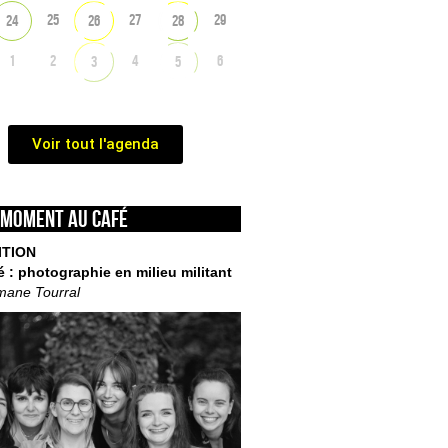
25
27
29
24
26
28
1
2
4
6
3
5
Voir tout l'agenda
 moment au café
ITION
é : photographie en milieu militant
mane Tourral