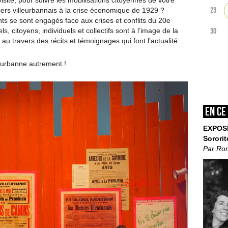
 visite, pour suivre les mobilisations citoyennes de votre
23
riers villeurbannais à la crise économique de 1929 ?
ts se sont engagés face aux crises et conflits du 20e
s, citoyens, individuels et collectifs sont à l’image de la
30
 au travers des récits et témoignages qui font l’actualité.
leurbanne autrement !
En ce
EXPOS
Sororit
Par Ro