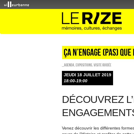
Ça n’engage (pas) que 
_Agenda
,
EXPOSITIONS
,
Visite guidée
JEUDI 18 JUILLET 2019
18:00-19:00
DÉCOUVREZ L’
ENGAGEMENTS
Venez découvrir les différentes forme