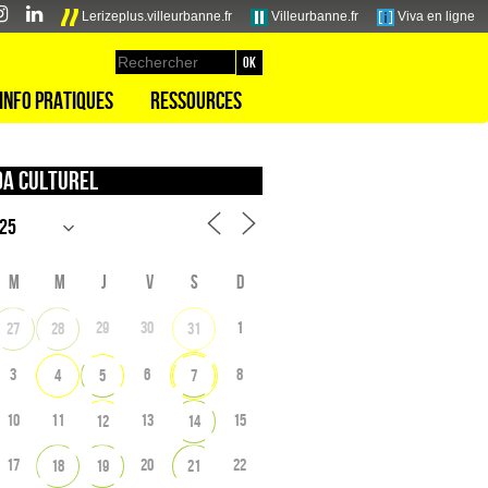
Lerizeplus.villeurbanne.fr
Villeurbanne.fr
Viva en ligne
Info pratiques
Ressources
a culturel
M
M
J
V
S
D
29
30
1
27
28
31
3
6
8
4
5
7
10
11
13
15
12
14
17
20
22
18
19
21