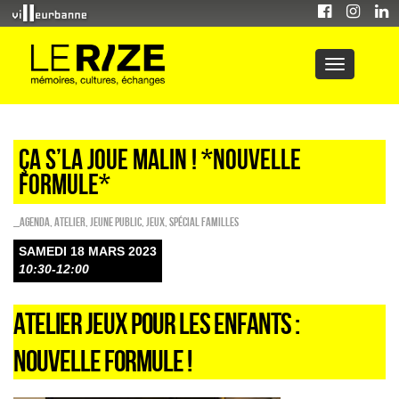
Ça s’la joue malin ! *Nouvelle
formule*
_Agenda
,
Atelier
,
Jeune public
,
Jeux
,
Spécial familles
SAMEDI 18 MARS 2023
10:30-12:00
ATELIER JEUX POUR LES ENFANTS :
NOUVELLE FORMULE !