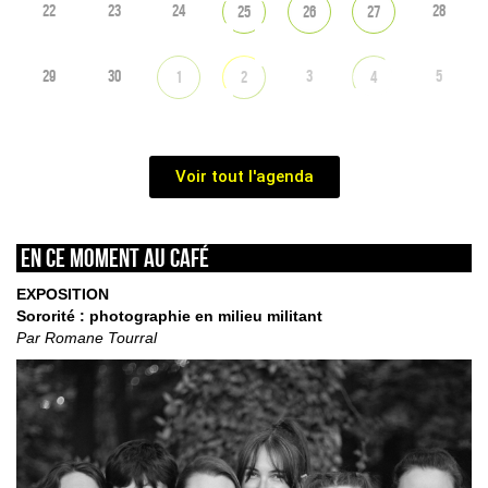
22
23
24
28
25
26
27
29
30
3
5
1
2
4
Voir tout l'agenda
En ce moment au café
EXPOSITION
Sororité : photographie en milieu militant
Par Romane Tourral