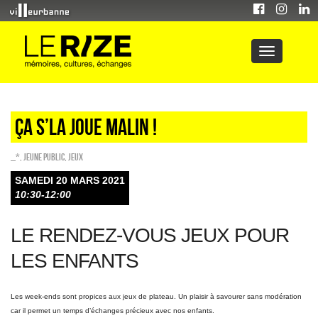
Ça s’la joue malin !
_*
,
Jeune public
,
Jeux
SAMEDI 20 MARS 2021
10:30-12:00
LE RENDEZ-VOUS JEUX POUR
LES ENFANTS
Les week-ends sont propices aux jeux de plateau. Un plaisir à savourer sans modération
car il permet un temps d’échanges précieux avec nos enfants.