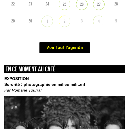
22
23
24
28
25
26
27
29
30
3
5
1
2
4
Voir tout l'agenda
En ce moment au café
EXPOSITION
Sororité : photographie en milieu militant
Par Romane Tourral