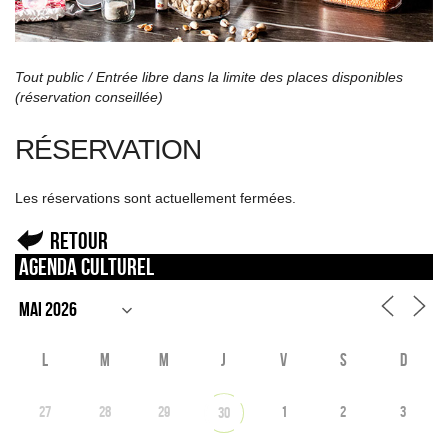
Tout public / Entrée libre dans la limite des places disponibles
(réservation conseillée)
RÉSERVATION
Les réservations sont actuellement fermées.
Retour
Agenda culturel
L
M
M
J
V
S
D
27
28
29
1
2
3
30