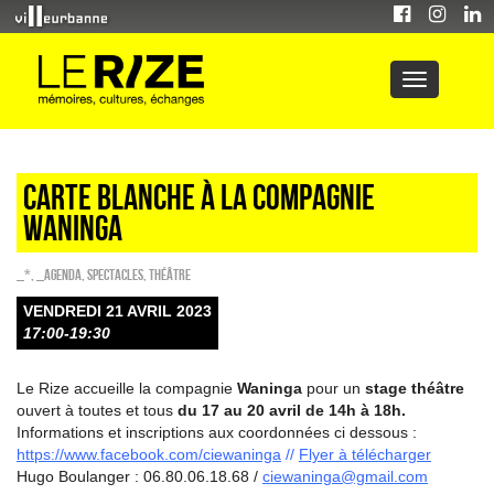
Carte blanche à la Compagnie
Waninga
_*
,
_Agenda
,
SPECTACLES
,
Théâtre
VENDREDI 21 AVRIL 2023
17:00-19:30
Le Rize accueille la compagnie
Waninga
pour un
stage théâtre
ouvert à toutes et tous
du 17 au 20 avril de 14h à 18h.
Informations et inscriptions aux coordonnées ci dessous :
https://www.facebook.com/ciewaninga
//
Flyer à télécharger
Hugo Boulanger : 06.80.06.18.68 /
ciewaninga@gmail.com