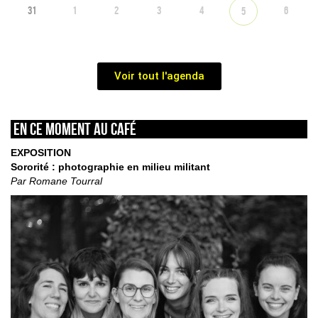
31
1
2
3
4
6
5
Voir tout l'agenda
En ce moment au café
EXPOSITION
Sororité : photographie en milieu militant
Par Romane Tourral