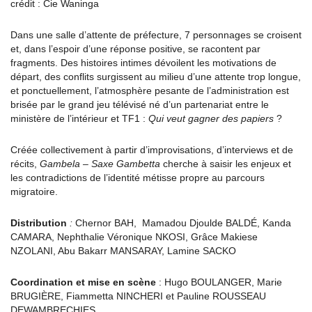
crédit : Cie Waninga
Dans une salle d’attente de préfecture, 7 personnages se croisent
et, dans l’espoir d’une réponse positive, se racontent par
fragments. Des histoires intimes dévoilent les motivations de
départ, des conflits surgissent au milieu d’une attente trop longue,
et ponctuellement, l’atmosphère pesante de l’administration est
brisée par le grand jeu télévisé né d’un partenariat entre le
ministère de l’intérieur et TF1 :
Qui veut gagner des papiers
?
Créée collectivement à partir d’improvisations, d’interviews et de
récits,
Gambela – Saxe Gambetta
cherche à saisir les enjeux et
les contradictions de l’identité métisse propre au parcours
migratoire.
Distribution
:
Chernor BAH, Mamadou Djoulde BALDÉ, Kanda
CAMARA, Nephthalie Véronique NKOSI, Grâce Makiese
NZOLANI, Abu Bakarr MANSARAY, Lamine SACKO
Coordination et mise en scène
: Hugo BOULANGER, Marie
BRUGIÈRE, Fiammetta NINCHERI et Pauline ROUSSEAU
DEWAMBRECHIES