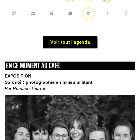
27
28
29
30
1
2
31
Voir tout l'agenda
En ce moment au café
EXPOSITION
Sororité : photographie en milieu militant
Par Romane Tourral