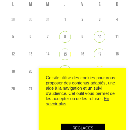
L
M
M
J
V
S
D
29
30
31
1
2
3
4
5
6
7
9
11
8
10
12
13
14
16
18
15
17
19
20
21
23
25
22
24
Ce site utilise des cookies pour vous
proposer des contenus adaptés, une
aide à la navigation et un suivi
26
27
28
1
29
30
31
d’audience. Cet outil vous permet de
les accepter ou de les refuser.
En
savoir plus
.
Voir tout l'agenda
REGLAGES