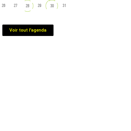
26
27
29
31
28
30
Voir tout l'agenda