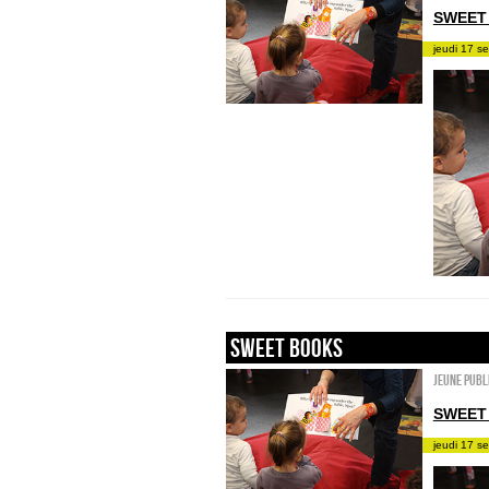
SWEET
jeudi 17 s
sweet books
Jeune publ
SWEET
jeudi 17 s