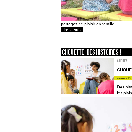
partagez ce plaisir en famille.
Lire la suite
Chouette, des histoires !
Atelier
CHOUET
samedi 12 
Des hist
les plai