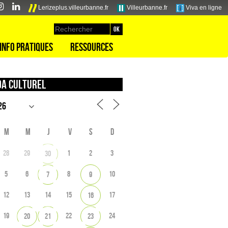
Lerizeplus.villeurbanne.fr
Villeurbanne.fr
Viva en ligne
Info pratiques
Ressources
a culturel
M
M
J
V
S
D
28
29
1
2
3
30
5
6
8
10
7
9
12
13
14
15
17
16
19
22
24
20
21
23