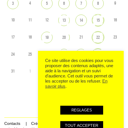
4
9
3
5
6
7
8
10
11
12
16
13
14
15
17
18
21
23
19
20
22
24
25
26
30
27
28
29
Ce site utilise des cookies pour vous
proposer des contenus adaptés, une
aide à la navigation et un suivi
31
1
6
2
3
4
5
d’audience. Cet outil vous permet de
les accepter ou de les refuser.
En
savoir plus
.
Voir tout l'agenda
REGLAGES
Contacts
Crédits
TOUT ACCEPTER