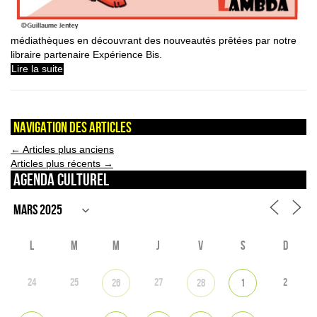
médiathèques en découvrant des nouveautés prêtées par notre
libraire partenaire Expérience Bis.
Lire la suite
Navigation des articles
←
Articles plus anciens
Articles plus récents
→
Agenda culturel
L
M
M
J
V
S
D
24
25
27
2
26
28
1