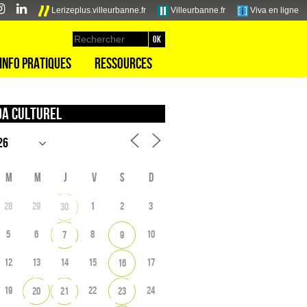
Lerizeplus.villeurbanne.fr
Villeurbanne.fr
Viva en ligne
Info pratiques
Ressources
a culturel
M
M
J
V
S
D
28
29
1
2
3
30
5
6
8
10
7
9
12
13
14
15
17
16
19
22
24
20
21
23