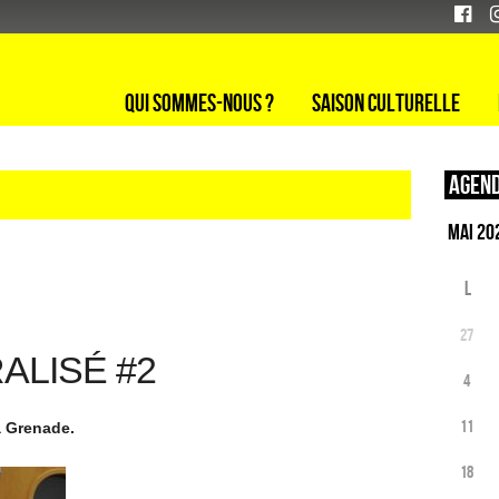
Qui sommes-nous ?
Saison culturelle
Agend
L
27
ALISÉ #2
4
11
a Grenade.
18