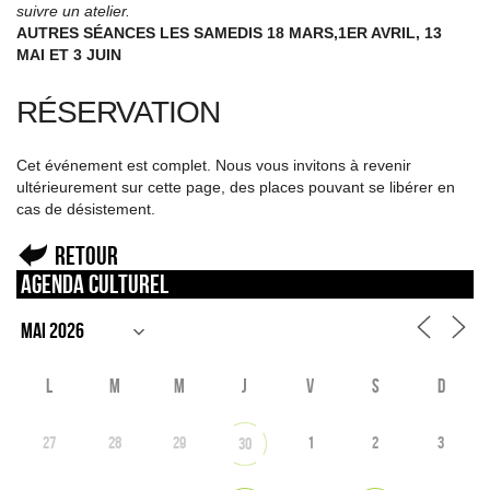
suivre un atelier.
AUTRES SÉANCES LES SAMEDIS 18 MARS,1ER AVRIL, 13
MAI ET 3 JUIN
RÉSERVATION
Cet événement est complet. Nous vous invitons à revenir
ultérieurement sur cette page, des places pouvant se libérer en
cas de désistement.
Retour
Agenda culturel
L
M
M
J
V
S
D
27
28
29
1
2
3
30