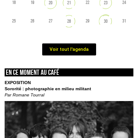
18
19
22
24
20
21
23
25
26
27
29
31
28
30
Voir tout l'agenda
En ce moment au café
EXPOSITION
Sororité : photographie en milieu militant
Par Romane Tourral