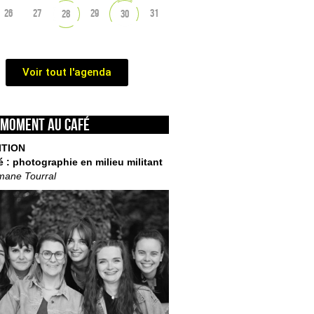
26
27
29
31
28
30
Voir tout l'agenda
 moment au café
ITION
é : photographie en milieu militant
mane Tourral