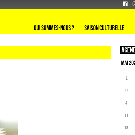
Qui sommes-nous ?
Saison culturelle
Agend
L
27
4
11
18