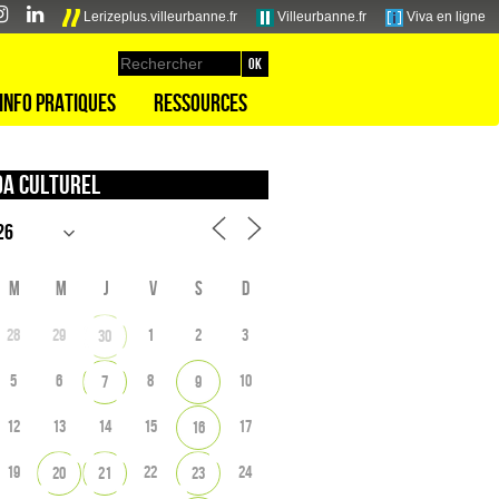
Lerizeplus.villeurbanne.fr
Villeurbanne.fr
Viva en ligne
Info pratiques
Ressources
a culturel
M
M
J
V
S
D
28
29
1
2
3
30
5
6
8
10
7
9
12
13
14
15
17
16
19
22
24
20
21
23