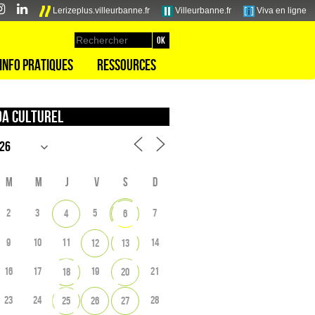
Lerizeplus.villeurbanne.fr
Villeurbanne.fr
Viva en ligne
Info pratiques
Ressources
a culturel
M
M
J
V
S
D
2
3
5
7
4
6
9
10
11
14
12
13
16
17
19
21
18
20
23
24
28
25
26
27