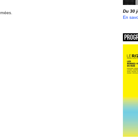
Du 30 
ermées.
En savo
Prog