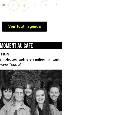
30
3
5
1
2
4
Voir tout l'agenda
 moment au café
ITION
é : photographie en milieu militant
mane Tourral