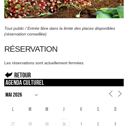
Tout public / Entrée libre dans la limite des places disponibles
(réservation conseillée)
RÉSERVATION
Les réservations sont actuellement fermées.
Retour
Agenda culturel
L
M
M
J
V
S
D
27
28
29
1
2
3
30