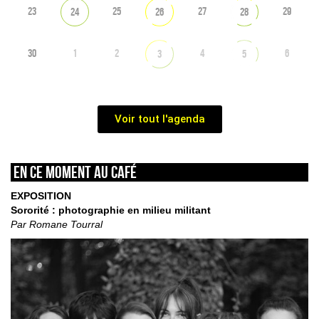
23
25
27
29
24
26
28
30
1
2
4
6
3
5
Voir tout l'agenda
En ce moment au café
EXPOSITION
Sororité : photographie en milieu militant
Par Romane Tourral