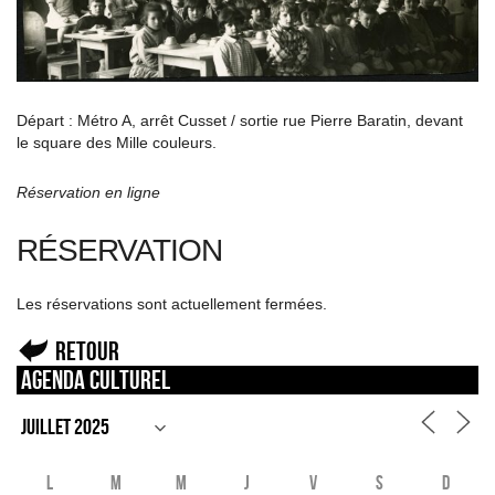
Départ : Métro A, arrêt Cusset / sortie rue Pierre Baratin, devant
le square des Mille couleurs.
Réservation en ligne
RÉSERVATION
Les réservations sont actuellement fermées.
Retour
Agenda culturel
L
M
M
J
V
S
D